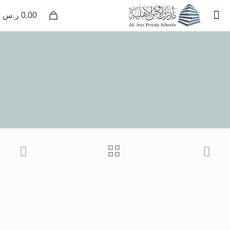
0
0,00 ر.س